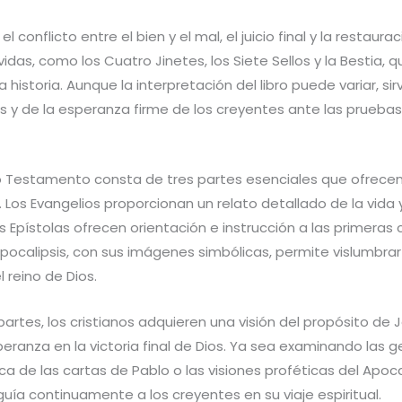
el conflicto entre el bien y el mal, el juicio final y la restaura
das, como los Cuatro Jinetes, los Siete Sellos y la Bestia, 
la historia. Aunque la interpretación del libro puede variar, 
s y de la esperanza firme de los creyentes ante las pruebas
vo Testamento consta de tres partes esenciales que ofrec
o. Los Evangelios proporcionan un relato detallado de la vida
s Epístolas ofrecen orientación e instrucción a las primera
l Apocalipsis, con sus imágenes simbólicas, permite vislumbrar
l reino de Dios.
partes, los cristianos adquieren una visión del propósito de J
eranza en la victoria final de Dios. Ya sea examinando las 
ca de las cartas de Pablo o las visiones proféticas del Apoca
uía continuamente a los creyentes en su viaje espiritual.