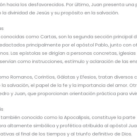
ón hacia los desfavorecidos. Por último, Juan presenta una
la divinidad de Jesús y su propósito en la salvación.
as
n conocidas como Cartas, son la segunda sección principal
redactados principalmente por el apóstol Pablo, junto con o
ianos. Las epístolas se dirigían a personas concretas, iglesi
 y servían como instrucciones, estímulo y aclaración de las en
omo Romanos, Corintios, Gálatas y Efesios, tratan diversos
la salvación, el papel de la fe y la importancia del amor. O
dro y Juan, que proporcionan orientación práctica para vivir 
is
is, también conocido como la Apocalipsis, constituye la parte 
a altamente simbólica y profética atribuida al apóstol Juan.
ativas al final de los tiempos y al triunfo definitivo de Dios.